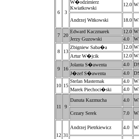
W�odzimierz
12.0
W
Kwiatkowski
6
3
Andrzej Witkowski
18.0
W
Edward Kaczmarek
12.0
W
7
20
Jerzy Guzowski
4.0
W
12.0
W
Zbigniew Saba�a
8
13
12.0
W
Artur W�jcik
4.0
D
Jolanta S�awenta
9
16
4.0
D
J�zef S�awenta
Stefan Masternak
4.0
W
10
15
4.0
W
Marek Piechoci�ski
Danuta Kazmucha
4.0
W
11
9
Cezary Serek
7.0
W
Andrzej Pietrkiewicz
4.0
W
12
31