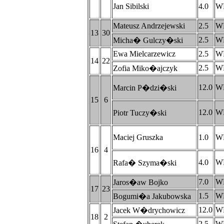
Jan Sibilski
4.0
W
Mateusz Andrzejewski
2.5
W
13
30
2.5
W
Micha� Gulczy�ski
Ewa Mielcarzewicz
2.5
W
14
22
2.5
W
Zofia Miko�ajczyk
12.0
W
Marcin P�dzi�ski
15
6
12.0
W
Piotr Tuczy�ski
Maciej Gruszka
1.0
W
16
4
4.0
W
Rafa� Szyma�ski
7.0
W
Jaros�aw Bojko
17
23
1.5
W
Bogumi�a Jakubowska
12.0
W
Jacek W�drychowicz
18
2
2.5
W