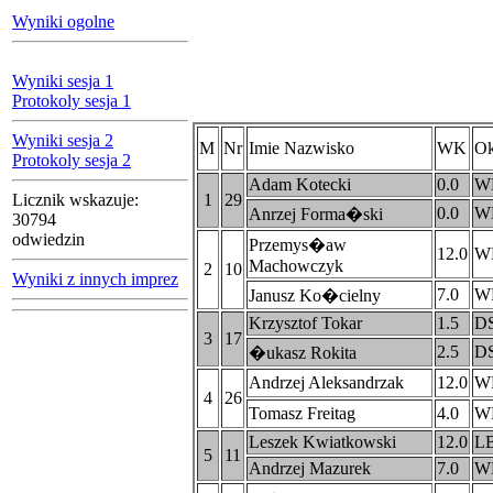
Wyniki ogolne
Wyniki sesja 1
Protokoly sesja 1
Wyniki sesja 2
M
Nr
Imie Nazwisko
WK
Ok
Protokoly sesja 2
Adam Kotecki
0.0
W
Licznik wskazuje:
1
29
0.0
W
Anrzej Forma�ski
30794
odwiedzin
Przemys�aw
12.0
W
Machowczyk
2
10
Wyniki z innych imprez
7.0
W
Janusz Ko�cielny
Krzysztof Tokar
1.5
D
3
17
2.5
D
�ukasz Rokita
Andrzej Aleksandrzak
12.0
W
4
26
Tomasz Freitag
4.0
W
Leszek Kwiatkowski
12.0
L
5
11
Andrzej Mazurek
7.0
W