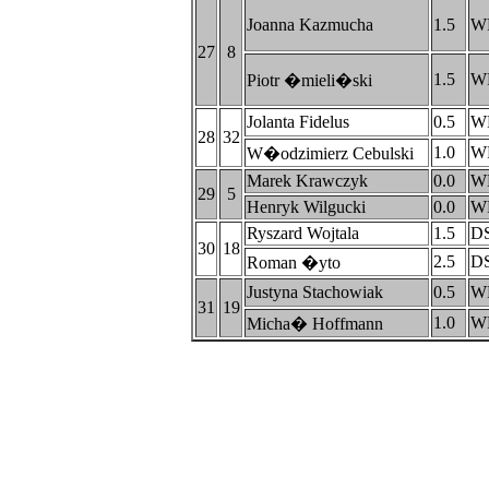
Joanna Kazmucha
1.5
W
27
8
1.5
W
Piotr �mieli�ski
Jolanta Fidelus
0.5
W
28
32
1.0
W
W�odzimierz Cebulski
Marek Krawczyk
0.0
W
29
5
Henryk Wilgucki
0.0
W
Ryszard Wojtala
1.5
D
30
18
2.5
D
Roman �yto
Justyna Stachowiak
0.5
W
31
19
1.0
W
Micha� Hoffmann