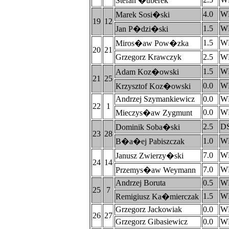
Stefan �uberek
4.0
W
Marek Sosi�ski
19
12
1.5
W
Jan P�dzi�ski
1.5
W
Miros�aw Pow�zka
20
21
Grzegorz Krawczyk
2.5
W
1.5
W
Adam Koz�owski
21
25
0.0
W
Krzysztof Koz�owski
Andrzej Szymankiewicz
0.0
W
22
1
0.0
W
Mieczys�aw Zygmunt
2.5
D
Dominik Soba�ski
23
28
1.0
W
B�a�ej Pabiszczak
7.0
W
Janusz Zwierzy�ski
24
14
7.0
W
Przemys�aw Weymann
Andrzej Boruta
0.5
W
25
7
1.5
W
Remigiusz Ka�mierczak
Grzegorz Jackowiak
0.0
W
26
27
Grzegorz Gibasiewicz
0.0
W