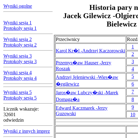
Wyniki ogolne
Historia pary n
Jacek Gilewicz -Olgier
Wyniki sesja 1
Bielewicz
Protokoly sesja 1
Wyniki sesja 2
Przeciwnicy
Rozd
Protokoly sesja 2
1
Karol Kr�l -Andrzej Kaczorowski
2
Wyniki sesja 3
Protokoly sesja 3
3
Przemys�aw Hauser -Jerzy
Roszak
4
Wyniki sesja 4
5
Andrzej Jeleniewski -Wies�aw
Protokoly sesja 4
�egilewicz
6
7
Wyniki sesja 5
Jaros�aw Lubczy�ski -Marek
Protokoly sesja 5
Domaga�a
8
9
Edward Kaczmarek -Jerzy
Licznik wskazuje:
Guzowski
32601
10
odwiedzin
Wyniki z innych imprez