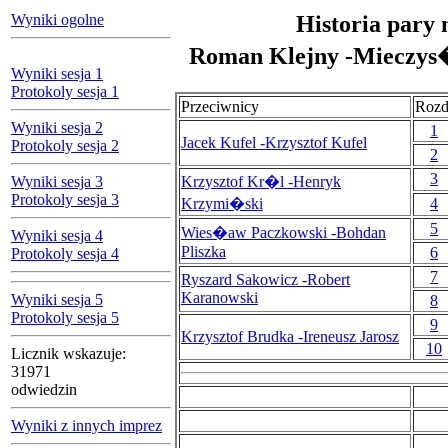
Wyniki ogolne
Historia pary 
Roman Klejny -Mieczys
Wyniki sesja 1
Protokoly sesja 1
Przeciwnicy
Rozd
Wyniki sesja 2
1
Jacek Kufel -Krzysztof Kufel
Protokoly sesja 2
2
3
Wyniki sesja 3
Krzysztof Kr�l -Henryk
Protokoly sesja 3
Krzymi�ski
4
5
Wies�aw Paczkowski -Bohdan
Wyniki sesja 4
Pliszka
6
Protokoly sesja 4
7
Ryszard Sakowicz -Robert
Karanowski
Wyniki sesja 5
8
Protokoly sesja 5
9
Krzysztof Brudka -Ireneusz Jarosz
10
Licznik wskazuje:
31971
odwiedzin
Wyniki z innych imprez