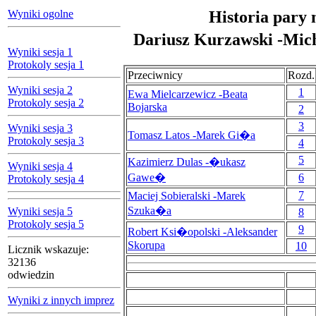
Wyniki ogolne
Historia pary 
Dariusz Kurzawski -Mi
Wyniki sesja 1
Protokoly sesja 1
Przeciwnicy
Rozd.
Wyniki sesja 2
1
Ewa Mielcarzewicz -Beata
Protokoly sesja 2
Bojarska
2
3
Wyniki sesja 3
Tomasz Latos -Marek Gi�a
Protokoly sesja 3
4
5
Kazimierz Dulas -�ukasz
Wyniki sesja 4
Gawe�
6
Protokoly sesja 4
7
Maciej Sobieralski -Marek
Szuka�a
Wyniki sesja 5
8
Protokoly sesja 5
9
Robert Ksi�opolski -Aleksander
Skorupa
10
Licznik wskazuje:
32136
odwiedzin
Wyniki z innych imprez