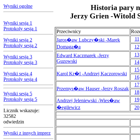
Wyniki ogolne
Historia pary n
Jerzy Grien -Witold 
Wyniki sesja 1
Protokoly sesja 1
Przeciwnicy
Roz
11
Wyniki sesja 2
Jaros�aw Lubczy�ski -Marek
Protokoly sesja 2
Domaga�a
12
13
Edward Kaczmarek -Jerzy
Wyniki sesja 3
Guzowski
14
Protokoly sesja 3
15
Wyniki sesja 4
Karol Kr�l -Andrzej Kaczorowski
16
Protokoly sesja 4
17
Przemys�aw Hauser -Jerzy Roszak
18
Wyniki sesja 5
Protokoly sesja 5
19
Andrzej Jeleniewski -Wies�aw
�egilewicz
20
Licznik wskazuje:
32582
odwiedzin
Wyniki z innych imprez