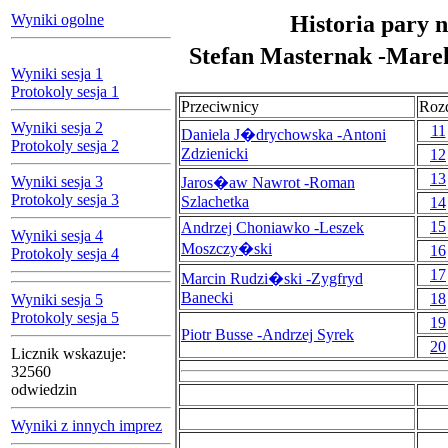
Wyniki ogolne
Historia pary n
Stefan Masternak -Mare
Wyniki sesja 1
Protokoly sesja 1
Przeciwnicy
Roz
Wyniki sesja 2
11
Daniela J�drychowska -Antoni
Protokoly sesja 2
Zdzienicki
12
13
Wyniki sesja 3
Jaros�aw Nawrot -Roman
Protokoly sesja 3
Szlachetka
14
15
Andrzej Choniawko -Leszek
Wyniki sesja 4
Moszczy�ski
16
Protokoly sesja 4
17
Marcin Rudzi�ski -Zygfryd
Banecki
18
Wyniki sesja 5
Protokoly sesja 5
19
Piotr Busse -Andrzej Syrek
20
Licznik wskazuje:
32560
odwiedzin
Wyniki z innych imprez