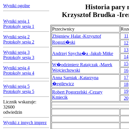
Wyniki ogolne
Historia pary 
Krzysztof Brudka -Ire
Wyniki sesja 1
Protokoly sesja 1
Przeciwnicy
Roz
11
Zbigniew Halat -Krzysztof
Wyniki sesja 2
Protokoly sesja 2
Rogozi�ski
12
13
Wyniki sesja 3
Andrzej Spycha�a -Jakub Mitke
14
Protokoly sesja 3
15
W�odzimierz Ratajczak -Marek
Wyniki sesja 4
Wojciechowski
16
Protokoly sesja 4
17
Anna Sarniak -Katarzyna
�egilewicz
18
Wyniki sesja 5
19
Protokoly sesja 5
Robert Pogorzelski -Cezary
Kmiecik
20
Licznik wskazuje:
32600
odwiedzin
Wyniki z innych imprez