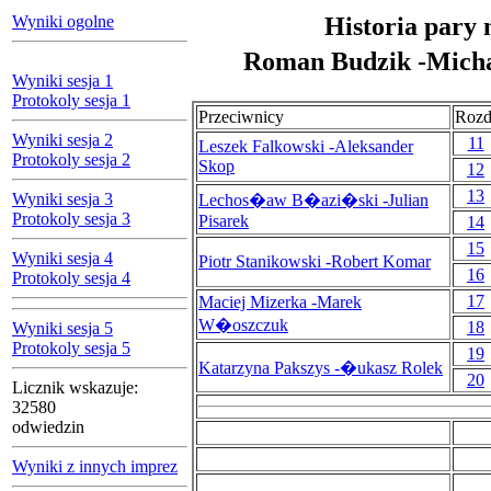
Wyniki ogolne
Historia pary 
Roman Budzik -Mic
Wyniki sesja 1
Protokoly sesja 1
Przeciwnicy
Rozd
Wyniki sesja 2
11
Leszek Falkowski -Aleksander
Protokoly sesja 2
Skop
12
13
Wyniki sesja 3
Lechos�aw B�azi�ski -Julian
Protokoly sesja 3
Pisarek
14
15
Wyniki sesja 4
Piotr Stanikowski -Robert Komar
16
Protokoly sesja 4
17
Maciej Mizerka -Marek
W�oszczuk
18
Wyniki sesja 5
Protokoly sesja 5
19
Katarzyna Pakszys -�ukasz Rolek
20
Licznik wskazuje:
32580
odwiedzin
Wyniki z innych imprez