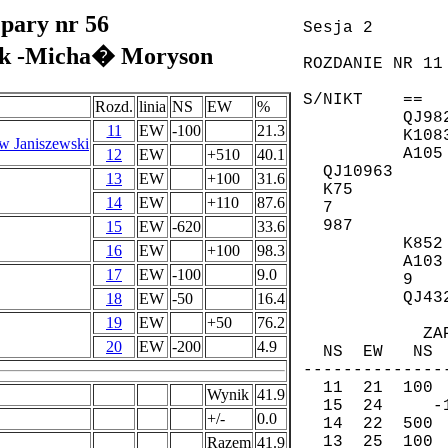
 pary nr 56
k -Micha� Moryson
Rozd.
linia
NS
EW
%
11
EW
-100
21.3
 Janiszewski
12
EW
+510
40.1
13
EW
+100
31.6
14
EW
+110
87.6
15
EW
-620
33.6
16
EW
+100
98.3
17
EW
-100
9.0
18
EW
-50
16.4
19
EW
+50
76.2
20
EW
-200
4.9
Wynik
41.9
+/-
0.0
Razem
41.9