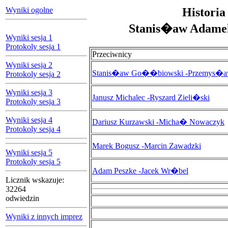
Wyniki ogolne
Historia
Stanis�aw Adame
Wyniki sesja 1
Protokoly sesja 1
Przeciwnicy
Wyniki sesja 2
Stanis�aw Go��biowski -Przemys�aw
Protokoly sesja 2
Wyniki sesja 3
Janusz Michalec -Ryszard Zieli�ski
Protokoly sesja 3
Wyniki sesja 4
Dariusz Kurzawski -Micha� Nowaczyk
Protokoly sesja 4
Marek Bogusz -Marcin Zawadzki
Wyniki sesja 5
Protokoly sesja 5
Adam Peszke -Jacek Wr�bel
Licznik wskazuje:
32264
odwiedzin
Wyniki z innych imprez