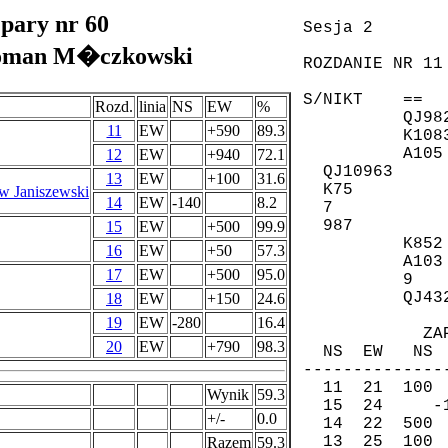
 pary nr 60
Roman M�czkowski
Rozd.
linia
NS
EW
%
11
EW
+590
89.3
12
EW
+940
72.1
13
EW
+100
31.6
 Janiszewski
14
EW
-140
8.2
15
EW
+500
99.9
16
EW
+50
57.3
17
EW
+500
95.0
18
EW
+150
24.6
19
EW
-280
16.4
20
EW
+790
98.3
Wynik
59.3
+/-
0.0
Razem
59.3