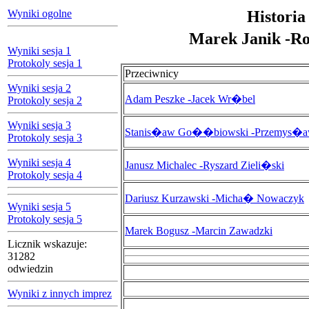
Wyniki ogolne
Historia
Marek Janik -
Wyniki sesja 1
Protokoly sesja 1
Przeciwnicy
Wyniki sesja 2
Adam Peszke -Jacek Wr�bel
Protokoly sesja 2
Wyniki sesja 3
Stanis�aw Go��biowski -Przemys�aw
Protokoly sesja 3
Wyniki sesja 4
Janusz Michalec -Ryszard Zieli�ski
Protokoly sesja 4
Dariusz Kurzawski -Micha� Nowaczyk
Wyniki sesja 5
Protokoly sesja 5
Marek Bogusz -Marcin Zawadzki
Licznik wskazuje:
31282
odwiedzin
Wyniki z innych imprez