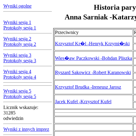
Wyniki ogolne
Historia pary
Anna Sarniak -Katarz
Wyniki sesja 1
Protokoly sesja 1
Przeciwnicy
Wyniki sesja 2
Krzysztof Kr�l -Henryk Krzymi�ski
Protokoly sesja 2
Wyniki sesja 3
Wies�aw Paczkowski -Bohdan Pliszka
Protokoly sesja 3
Wyniki sesja 4
Ryszard Sakowicz -Robert Karanowski
Protokoly sesja 4
Krzysztof Brudka -Ireneusz Jarosz
Wyniki sesja 5
Protokoly sesja 5
Jacek Kufel -Krzysztof Kufel
Licznik wskazuje:
31285
odwiedzin
Wyniki z innych imprez