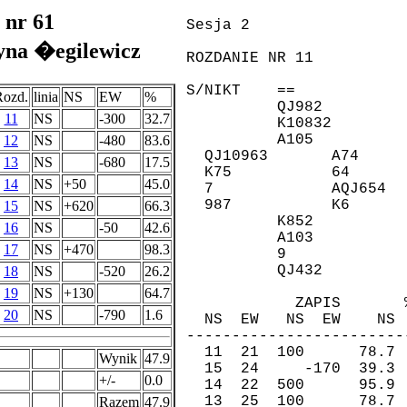
 nr 61
yna �egilewicz
Rozd.
linia
NS
EW
%
11
NS
-300
32.7
12
NS
-480
83.6
13
NS
-680
17.5
14
NS
+50
45.0
15
NS
+620
66.3
16
NS
-50
42.6
17
NS
+470
98.3
18
NS
-520
26.2
19
NS
+130
64.7
20
NS
-790
1.6
Wynik
47.9
+/-
0.0
Razem
47.9