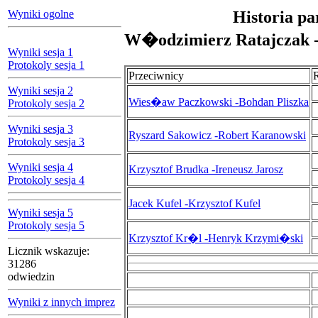
Wyniki ogolne
Historia pa
W�odzimierz Ratajczak 
Wyniki sesja 1
Protokoly sesja 1
Przeciwnicy
Wyniki sesja 2
Wies�aw Paczkowski -Bohdan Pliszka
Protokoly sesja 2
Wyniki sesja 3
Ryszard Sakowicz -Robert Karanowski
Protokoly sesja 3
Wyniki sesja 4
Krzysztof Brudka -Ireneusz Jarosz
Protokoly sesja 4
Jacek Kufel -Krzysztof Kufel
Wyniki sesja 5
Protokoly sesja 5
Krzysztof Kr�l -Henryk Krzymi�ski
Licznik wskazuje:
31286
odwiedzin
Wyniki z innych imprez