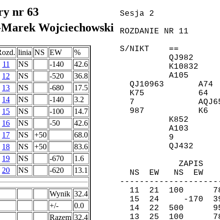
ry nr 63
-Marek Wojciechowski
Rozd.
linia
NS
EW
%
11
NS
-140
42.6
12
NS
-520
36.8
13
NS
-680
17.5
14
NS
-140
3.2
15
NS
-100
14.7
16
NS
-50
42.6
17
NS
+50
68.0
18
NS
+50
83.6
19
NS
-670
1.6
20
NS
-620
13.1
Wynik
32.4
+/-
0.0
Razem
32.4