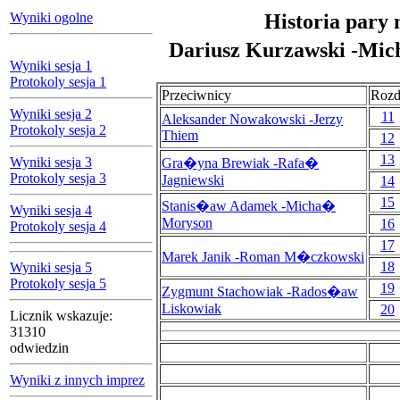
Wyniki ogolne
Historia pary 
Dariusz Kurzawski -Mi
Wyniki sesja 1
Protokoly sesja 1
Przeciwnicy
Rozd
Wyniki sesja 2
11
Aleksander Nowakowski -Jerzy
Protokoly sesja 2
Thiem
12
13
Wyniki sesja 3
Gra�yna Brewiak -Rafa�
Protokoly sesja 3
Jagniewski
14
15
Stanis�aw Adamek -Micha�
Wyniki sesja 4
Moryson
16
Protokoly sesja 4
17
Marek Janik -Roman M�czkowski
18
Wyniki sesja 5
Protokoly sesja 5
19
Zygmunt Stachowiak -Rados�aw
Liskowiak
20
Licznik wskazuje:
31310
odwiedzin
Wyniki z innych imprez