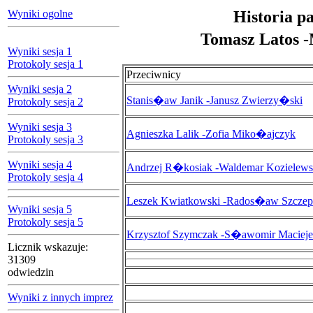
Wyniki ogolne
Historia p
Tomasz Latos 
Wyniki sesja 1
Protokoly sesja 1
Przeciwnicy
Wyniki sesja 2
Stanis�aw Janik -Janusz Zwierzy�ski
Protokoly sesja 2
Wyniki sesja 3
Agnieszka Lalik -Zofia Miko�ajczyk
Protokoly sesja 3
Wyniki sesja 4
Andrzej R�kosiak -Waldemar Kozielews
Protokoly sesja 4
Leszek Kwiatkowski -Rados�aw Szcze
Wyniki sesja 5
Protokoly sesja 5
Krzysztof Szymczak -S�awomir Maciej
Licznik wskazuje:
31309
odwiedzin
Wyniki z innych imprez