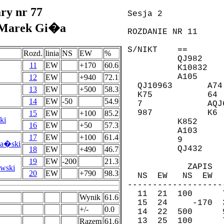
ary nr 77
-Marek Gi�a
Rozd.
linia
NS
EW
%
11
EW
+170
60.6
12
EW
+940
72.1
13
EW
+500
58.3
14
EW
-50
54.9
15
EW
+100
85.2
ki
16
EW
+50
57.3
17
EW
+100
61.4
pa�ski
18
EW
+490
46.7
19
EW
-200
21.3
ewski
20
EW
+790
98.3
Wynik
61.6
+/-
0.0
Razem
61.6