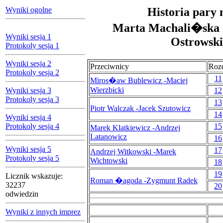
Wyniki ogolne
Historia pary 
Marta Machali�ska
Wyniki sesja 1
Ostrowski
Protokoly sesja 1
Wyniki sesja 2
Przeciwnicy
Roz
Protokoly sesja 2
11
Miros�aw Bublewicz -Maciej
Wierzbicki
Wyniki sesja 3
12
Protokoly sesja 3
13
Piotr Walczak -Jacek Szutowicz
14
Wyniki sesja 4
Protokoly sesja 4
15
Marek Klatkiewicz -Andrzej
Latanowicz
16
Wyniki sesja 5
17
Andrzej Witkowski -Marek
Protokoly sesja 5
Wichtowski
18
19
Licznik wskazuje:
Roman �agoda -Zygmunt Radek
32237
20
odwiedzin
Wyniki z innych imprez