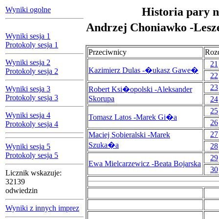
Wyniki ogolne
Historia pary n
Andrzej Choniawko -Les
Wyniki sesja 1
Protokoly sesja 1
Przeciwnicy
Roz
Wyniki sesja 2
21
Kazimierz Dulas -�ukasz Gawe�
Protokoly sesja 2
22
23
Wyniki sesja 3
Robert Ksi�opolski -Aleksander
Protokoly sesja 3
Skorupa
24
25
Wyniki sesja 4
Tomasz Latos -Marek Gi�a
26
Protokoly sesja 4
27
Maciej Sobieralski -Marek
Szuka�a
28
Wyniki sesja 5
Protokoly sesja 5
29
Ewa Mielcarzewicz -Beata Bojarska
30
Licznik wskazuje:
32139
odwiedzin
Wyniki z innych imprez