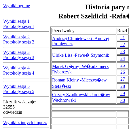
Wyniki ogolne
Historia pary 
Robert Szeklicki -Raf
Wyniki sesja 1
Protokoly sesja 1
Przeciwnicy
Rozd.
Wyniki sesja 2
21
Andrzej Chmielewski -Andrzej
Protokoly sesja 2
Proniewicz
22
23
Wyniki sesja 3
Ulrike Liss -Pawe� Szymonik
Protokoly sesja 3
24
25
Marek G�rny -W�odzimierz
Wyniki sesja 4
Rybarczyk
26
Protokoly sesja 4
27
Roman Klejny -Mieczys�aw
Wyniki sesja 5
Stefa�ski
28
Protokoly sesja 5
29
Cezary Szadkowski -Jaros�aw
Wachnowski
30
Licznik wskazuje:
32555
odwiedzin
Wyniki z innych imprez