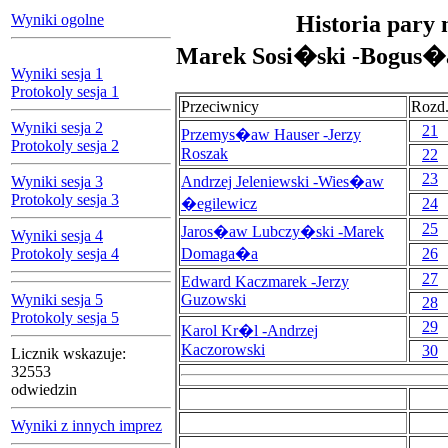
Wyniki ogolne
Historia pary 
Marek Sosi�ski -Bogus�
Wyniki sesja 1
Protokoly sesja 1
Przeciwnicy
Rozd
Wyniki sesja 2
21
Przemys�aw Hauser -Jerzy
Protokoly sesja 2
Roszak
22
23
Wyniki sesja 3
Andrzej Jeleniewski -Wies�aw
Protokoly sesja 3
�egilewicz
24
25
Jaros�aw Lubczy�ski -Marek
Wyniki sesja 4
Protokoly sesja 4
Domaga�a
26
27
Edward Kaczmarek -Jerzy
Wyniki sesja 5
Guzowski
28
Protokoly sesja 5
29
Karol Kr�l -Andrzej
Kaczorowski
30
Licznik wskazuje:
32553
odwiedzin
Wyniki z innych imprez