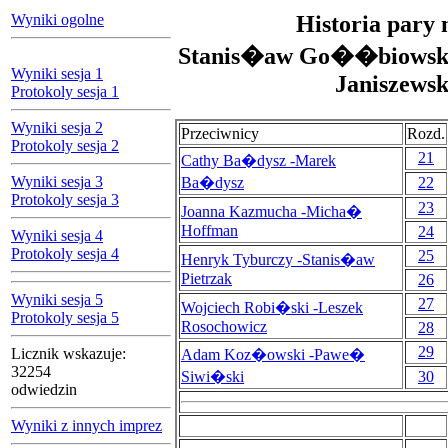
Wyniki ogolne
Historia pary 
Stanis�aw Go��biowsk
Wyniki sesja 1
Janiszewsk
Protokoly sesja 1
Wyniki sesja 2
Przeciwnicy
Rozd.
Protokoly sesja 2
21
Cathy Ba�dysz -Marek
Wyniki sesja 3
Ba�dysz
22
Protokoly sesja 3
23
Joanna Kazmucha -Micha�
Hoffman
24
Wyniki sesja 4
Protokoly sesja 4
25
Henryk Tyburczy -Stanis�aw
Pietrzak
26
Wyniki sesja 5
27
Wojciech Robi�ski -Leszek
Protokoly sesja 5
Rosochowicz
28
29
Licznik wskazuje:
Adam Koz�owski -Pawe�
32254
Siwi�ski
30
odwiedzin
Wyniki z innych imprez