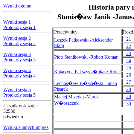
Wyniki ogolne
Historia pary 
Stanis�aw Janik -Janus
Wyniki sesja 1
Protokoly sesja 1
Przeciwnicy
Rozd
Wyniki sesja 2
21
Leszek Falkowski -Aleksander
Protokoly sesja 2
Skop
22
23
Wyniki sesja 3
Piotr Stanikowski -Robert Komar
Protokoly sesja 3
24
25
Wyniki sesja 4
Katarzyna Pakszys -�ukasz Rolek
26
Protokoly sesja 4
27
Lechos�aw B�azi�ski -Julian
Pisarek
28
Wyniki sesja 5
Protokoly sesja 5
29
Maciej Mizerka -Marek
W�oszczuk
30
Licznik wskazuje:
32530
odwiedzin
Wyniki z innych imprez