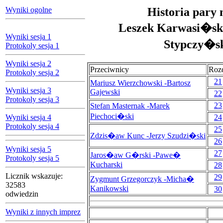
Wyniki ogolne
Historia pary 
Leszek Karwasi�ski
Wyniki sesja 1
Stypczy�s
Protokoly sesja 1
Wyniki sesja 2
Przeciwnicy
Roz
Protokoly sesja 2
21
Mariusz Wierzchowski -Bartosz
Wyniki sesja 3
Gajewski
22
Protokoly sesja 3
23
Stefan Masternak -Marek
Piechoci�ski
Wyniki sesja 4
24
Protokoly sesja 4
25
Zdzis�aw Kunc -Jerzy Szudzi�ski
26
Wyniki sesja 5
27
Jaros�aw G�rski -Pawe�
Protokoly sesja 5
Kucharski
28
Licznik wskazuje:
29
Zygmunt Grzegorczyk -Micha�
32583
Kanikowski
30
odwiedzin
Wyniki z innych imprez