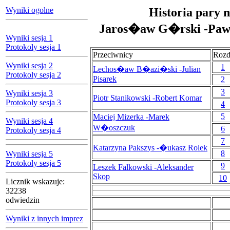
Wyniki ogolne
Historia pary n
Jaros�aw G�rski -Paw
Wyniki sesja 1
Protokoly sesja 1
Przeciwnicy
Rozd
Wyniki sesja 2
1
Lechos�aw B�azi�ski -Julian
Protokoly sesja 2
Pisarek
2
3
Wyniki sesja 3
Piotr Stanikowski -Robert Komar
Protokoly sesja 3
4
5
Maciej Mizerka -Marek
Wyniki sesja 4
W�oszczuk
6
Protokoly sesja 4
7
Katarzyna Pakszys -�ukasz Rolek
8
Wyniki sesja 5
Protokoly sesja 5
9
Leszek Falkowski -Aleksander
Skop
10
Licznik wskazuje:
32238
odwiedzin
Wyniki z innych imprez