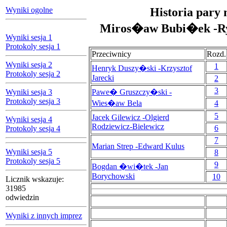
Wyniki ogolne
Historia pary 
Miros�aw Bubi�ek -Ry
Wyniki sesja 1
Protokoly sesja 1
Przeciwnicy
Rozd.
Wyniki sesja 2
1
Henryk Duszy�ski -Krzysztof
Protokoly sesja 2
Jarecki
2
3
Wyniki sesja 3
Pawe� Gruszczy�ski -
Protokoly sesja 3
Wies�aw Bela
4
5
Jacek Gilewicz -Olgierd
Wyniki sesja 4
Rodziewicz-Bielewicz
6
Protokoly sesja 4
7
Marian Strep -Edward Kulus
Wyniki sesja 5
8
Protokoly sesja 5
9
Bogdan �wi�tek -Jan
Borychowski
10
Licznik wskazuje:
31985
odwiedzin
Wyniki z innych imprez