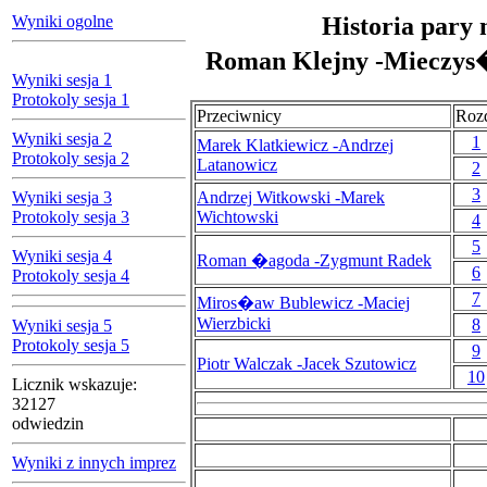
Wyniki ogolne
Historia pary 
Roman Klejny -Mieczys
Wyniki sesja 1
Protokoly sesja 1
Przeciwnicy
Roz
Wyniki sesja 2
1
Marek Klatkiewicz -Andrzej
Protokoly sesja 2
Latanowicz
2
3
Wyniki sesja 3
Andrzej Witkowski -Marek
Protokoly sesja 3
Wichtowski
4
5
Wyniki sesja 4
Roman �agoda -Zygmunt Radek
6
Protokoly sesja 4
7
Miros�aw Bublewicz -Maciej
Wierzbicki
8
Wyniki sesja 5
Protokoly sesja 5
9
Piotr Walczak -Jacek Szutowicz
10
Licznik wskazuje:
32127
odwiedzin
Wyniki z innych imprez