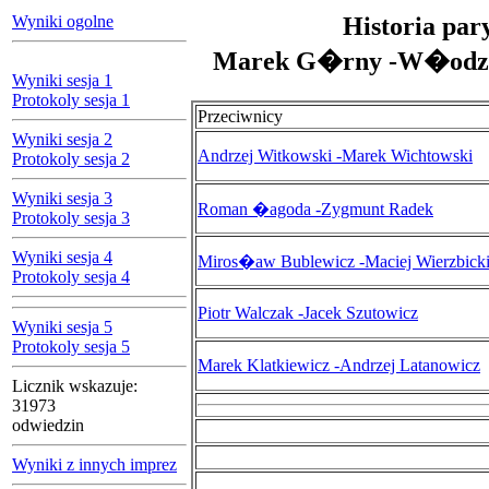
Wyniki ogolne
Historia par
Marek G�rny -W�odzi
Wyniki sesja 1
Protokoly sesja 1
Przeciwnicy
Wyniki sesja 2
Andrzej Witkowski -Marek Wichtowski
Protokoly sesja 2
Wyniki sesja 3
Roman �agoda -Zygmunt Radek
Protokoly sesja 3
Wyniki sesja 4
Miros�aw Bublewicz -Maciej Wierzbick
Protokoly sesja 4
Piotr Walczak -Jacek Szutowicz
Wyniki sesja 5
Protokoly sesja 5
Marek Klatkiewicz -Andrzej Latanowicz
Licznik wskazuje:
31973
odwiedzin
Wyniki z innych imprez