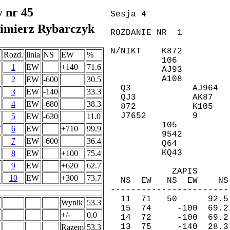
y nr 45
mierz Rybarczyk
Rozd.
linia
NS
EW
%
1
EW
+140
71.6
2
EW
-600
30.5
3
EW
-140
33.3
4
EW
-680
38.3
5
EW
-630
11.0
i
6
EW
+710
99.9
7
EW
-600
36.4
8
EW
+100
75.4
9
EW
+620
62.7
10
EW
+300
73.7
Wynik
53.3
+/-
0.0
Razem
53.3