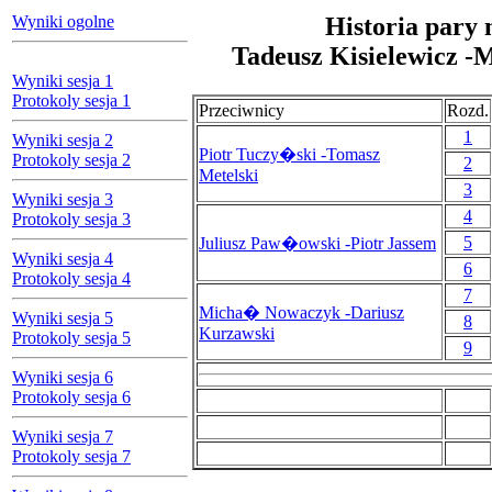
Wyniki ogolne
Historia pary 
Tadeusz Kisielewicz -
Wyniki sesja 1
Protokoly sesja 1
Przeciwnicy
Rozd.
1
Wyniki sesja 2
Piotr Tuczy�ski -Tomasz
Protokoly sesja 2
2
Metelski
3
Wyniki sesja 3
4
Protokoly sesja 3
5
Juliusz Paw�owski -Piotr Jassem
Wyniki sesja 4
6
Protokoly sesja 4
7
Micha� Nowaczyk -Dariusz
Wyniki sesja 5
8
Kurzawski
Protokoly sesja 5
9
Wyniki sesja 6
Protokoly sesja 6
Wyniki sesja 7
Protokoly sesja 7