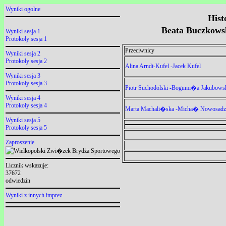
Wyniki ogolne
Hist
Beata Buczkows
Wyniki sesja 1
Protokoly sesja 1
Przeciwnicy
Wyniki sesja 2
Protokoly sesja 2
Alina Arndt-Kufel -Jacek Kufel
Wyniki sesja 3
Protokoly sesja 3
Piotr Suchodolski -Bogumi�a Jakubows
Wyniki sesja 4
Protokoly sesja 4
Marta Machali�ska -Micha� Nowosadz
Wyniki sesja 5
Protokoly sesja 5
Zaproszenie
Licznik wskazuje:
37672
odwiedzin
Wyniki z innych imprez