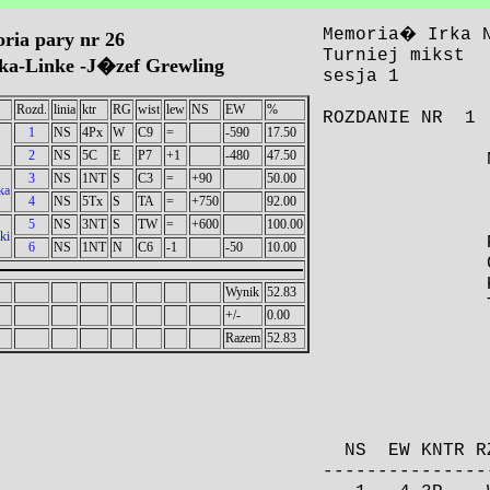
oria pary nr 26
ka-Linke -J�zef Grewling
Rozd.
linia
ktr
RG
wist
lew
NS
EW
%
1
NS
4Px
W
C9
=
-590
17.50
2
NS
5C
E
P7
+1
-480
47.50
3
NS
1NT
S
C3
=
+90
50.00
ka
4
NS
5Tx
S
TA
=
+750
92.00
5
NS
3NT
S
TW
=
+600
100.00
ki
6
NS
1NT
N
C6
-1
-50
10.00
Wynik
52.83
+/-
0.00
Razem
52.83