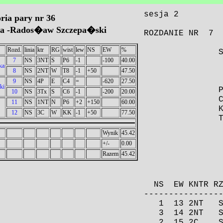
ria pary nr 36
ka -Rados�aw Szczepa�ski
Rozd.
linia
ktr
RG
wist
lew
NS
EW
%
7
NS
3NT
S
P6
-1
-100
40.00
ka
8
NS
2NT
W
T8
-1
+50
47.50
9
NS
4P
E
C4
=
-620
27.50
ki
10
NS
3Tx
S
C6
-1
-200
20.00
11
NS
1NT
N
P6
+2
+150
60.00
12
NS
3C
W
KK
-1
+50
77.50
Wynik
45.42
+/-
0.00
Razem
45.42