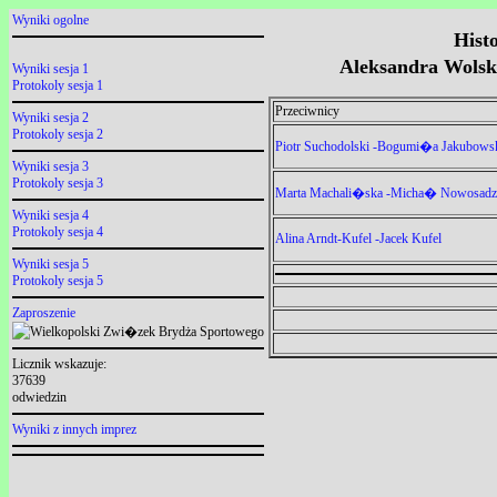
Wyniki ogolne
Histo
Aleksandra Wols
Wyniki sesja 1
Protokoly sesja 1
Przeciwnicy
Wyniki sesja 2
Protokoly sesja 2
Piotr Suchodolski -Bogumi�a Jakubows
Wyniki sesja 3
Protokoly sesja 3
Marta Machali�ska -Micha� Nowosadz
Wyniki sesja 4
Protokoly sesja 4
Alina Arndt-Kufel -Jacek Kufel
Wyniki sesja 5
Protokoly sesja 5
Zaproszenie
Licznik wskazuje:
37639
odwiedzin
Wyniki z innych imprez