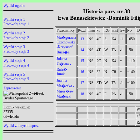
Wyniki ogolne
Historia pary nr 38
Ewa Banaszkiewicz -Dominik Fili
Wyniki sesja 1
Protokoly sesja 1
Przeciwnicy
Rozd.
linia
ktr
RG
wist
lew
NS
E
Wyniki sesja 2
Ma�gorzata
Protokoly sesja 2
13
NS
4C
S
K4
+1
+650
Czechowska
-Krzysztof
Wyniki sesja 3
14
NS
4T
W
TA
-1
+50
Protokoly sesja 3
Buza�a
Jolanta
Wyniki sesja 4
15
NS
2C
N
K4
=
+110
Zi�tara -
Protokoly sesja 4
Rafa�
16
NS
3P
N
C8
=
+140
Junik
Wyniki sesja 5
Protokoly sesja 5
Joanna
17
NS
3Tx
W
T5
-1
+100
Ma�ecka -
Zaproszenie
Miros�aw
18
NS
4C
E
PA
-1
+50
Ma�ecki
Licznik wskazuje:
W
37335
+/
odwiedzin
R
Wyniki z innych imprez