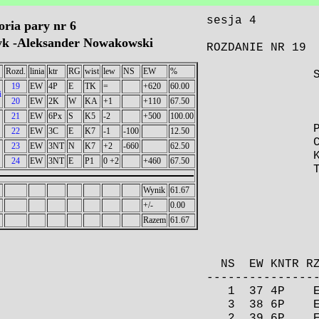
oria pary nr 6
yk -Aleksander Nowakowski
Rozd.
linia
ktr
RG
wist
lew
NS
EW
%
19
EW
4P
E
TK
=
+620
60.00
i
20
EW
2K
W
KA
+1
+110
67.50
21
EW
6Px
S
K5
-2
+500
100.00
22
EW
3C
E
K7
-1
-100
12.50
23
EW
3NT
N
K7
+2
-660
62.50
24
EW
3NT
E
P1
0 +2
+460
67.50
Wynik
61.67
+/-
0.00
Razem
61.67