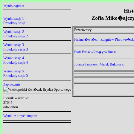
Wyniki ogolne
Hist
Zofia Miko�ajcz
Wyniki sesja 1
Protokoly sesja 1
Przeciwnicy
Wyniki sesja 2
Protokoly sesja 2
Halina �wi�ch -Zbigniew Piwowo�sk
Wyniki sesja 3
Protokoly sesja 3
Piotr Busse -Gra�yna Busse
Wyniki sesja 4
Protokoly sesja 4
Jolanta Jacoszek -Marek Bukowski
Wyniki sesja 5
Protokoly sesja 5
Zaproszenie
Licznik wskazuje:
37644
odwiedzin
Wyniki z innych imprez