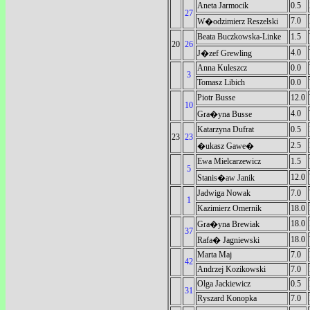
Aneta Jarmocik
0.5
27
7.0
W�odzimierz Reszelski
Beata Buczkowska-Linke
1.5
20
26
4.0
J�zef Grewling
Anna Kuleszcz
0.0
3
Tomasz Libich
0.0
Piotr Busse
12.0
10
4.0
Gra�yna Busse
Katarzyna Dufrat
0.5
23
23
2.5
�ukasz Gawe�
Ewa Mielcarzewicz
1.5
5
12.0
Stanis�aw Janik
Jadwiga Nowak
7.0
1
Kazimierz Omernik
18.0
18.0
Gra�yna Brewiak
37
18.0
Rafa� Jagniewski
Marta Maj
7.0
42
Andrzej Kozikowski
7.0
Olga Jackiewicz
0.5
31
Ryszard Konopka
7.0