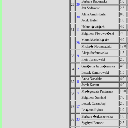
Barbara Radomska
1.0
29
39
Jan Sadowski
2.5
Alina Arndt-Kufel
0.0
30
Jacek Kufel
1.0
4.0
Halina �wi�ch
31
11
7.0
Zbigniew Piwowo�ski
4.0
Marta Machali�ska
28
12.0
Micha� Nowosadzki
Alicja Stefanowska
1.5
33
9
Piotr Tyranowski
2.5
4.0
Gra�yna Jaros�awska
34
2
Leszek Zembrowski
1.5
Anna Nosalska
4.0
35
8
Jacek Kostur
4.0
18.0
Ma�gorzata Pasternak
36
7
Zbigniew Sawicki
7.0
Leszek Czarnobaj
2.5
37
17
1.0
Bo�ena Rybus
1.0
Barbara �ukaszewska
38
33
Zygfryd Banecki
2.5