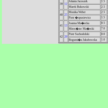
Jolanta Jacoszek
1.5
39
12
Marek Bukowski
2.5
Monika Weber
2.5
40
25
1.5
Piotr �opusiewicz
0.5
Joanna Ma�ecka
41
13
7.0
Miros�aw Ma�ecki
Piotr Suchodolski
0.0
42
29
1.0
Bogumi�a Jakubowska