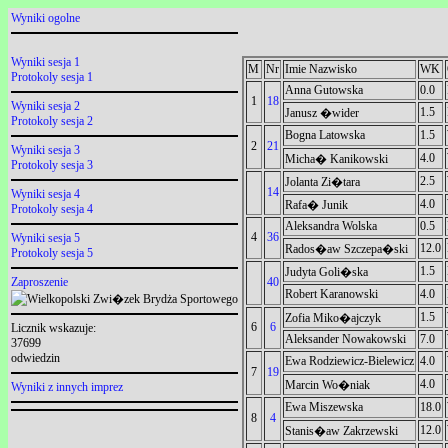
Wyniki ogolne
Wyniki sesja 1
M
Nr
Imie Nazwisko
WK
Protokoly sesja 1
Anna Gutowska
0.0
1
18
Wyniki sesja 2
1.5
Janusz �wider
Protokoly sesja 2
Bogna Latowska
1.5
2
21
Wyniki sesja 3
4.0
Micha� Kanikowski
Protokoly sesja 3
2.5
Jolanta Zi�tara
14
Wyniki sesja 4
4.0
Rafa� Junik
Protokoly sesja 4
Aleksandra Wolska
0.5
4
36
Wyniki sesja 5
12.0
Rados�aw Szczepa�ski
Protokoly sesja 5
1.5
Judyta Goli�ska
Zaproszenie
40
Robert Karanowski
4.0
1.5
Zofia Miko�ajczyk
6
6
Licznik wskazuje:
Aleksander Nowakowski
7.0
37699
odwiedzin
Ewa Rodziewicz-Bielewicz
4.0
7
19
4.0
Marcin Wo�niak
Wyniki z innych imprez
Ewa Miszewska
18.0
8
4
12.0
Stanis�aw Zakrzewski