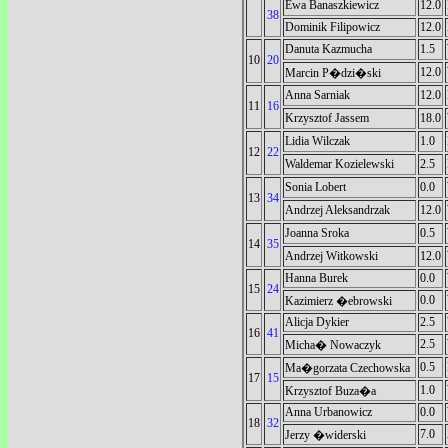
Ewa Banaszkiewicz
12.0
38
Dominik Filipowicz
12.0
Danuta Kazmucha
1.5
10
20
12.0
Marcin P�dzi�ski
Anna Sarniak
12.0
11
16
Krzysztof Jassem
18.0
Lidia Wilczak
1.0
12
22
Waldemar Kozielewski
2.5
Sonia Lobert
0.0
13
34
Andrzej Aleksandrzak
12.0
Joanna Sroka
0.5
14
35
Andrzej Witkowski
12.0
Hanna Burek
0.0
15
24
0.0
Kazimierz �ebrowski
Alicja Dykier
2.5
16
41
2.5
Micha� Nowaczyk
0.5
Ma�gorzata Czechowska
17
15
1.0
Krzysztof Buza�a
Anna Urbanowicz
0.0
18
32
7.0
Jerzy �widerski