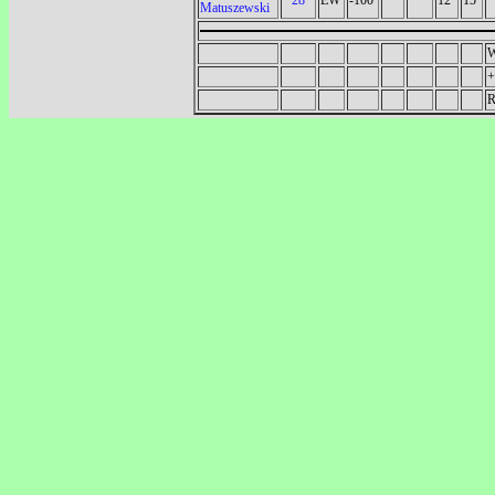
Matuszewski
W
+
R