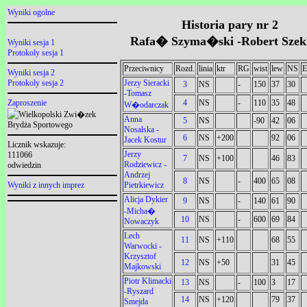
Wyniki ogolne
Historia pary nr 2
Rafa� Szyma�ski -Robert Szekl
Wyniki sesja 1
Protokoly sesja 1
Przeciwnicy
Rozd.
linia
ktr
RG
wist
lew
NS
Wyniki sesja 2
Jerzy Sieracki
Protokoly sesja 2
3
NS
-
150
37
30
-Tomasz
4
NS
-
110
35
48
Zaproszenie
W�odarczak
Anna
5
NS
-90
42
06
Nosalska -
6
NS
+200
92
06
Jacek Kostur
Licznik wskazuje:
Jerzy
111066
7
NS
+100
46
83
Rodziewicz -
odwiedzin
Andrzej
8
NS
-
400
65
08
Pietrkiewicz
Wyniki z innych imprez
Alicja Dykier
9
NS
-
140
61
90
-Micha�
10
NS
-
600
69
84
Nowaczyk
Lech
11
NS
+110
68
55
Warwocki -
Krzysztof
12
NS
+50
31
45
Majkowski
Piotr Klimacki
13
NS
-
100
3
17
-Ryszard
14
NS
+120
79
37
Smejda