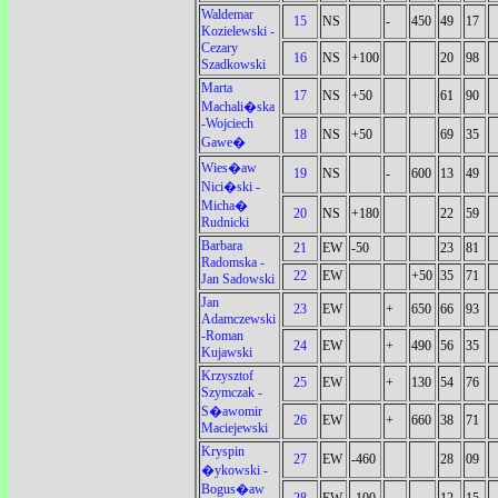
Waldemar
15
NS
-
450
49
17
Kozielewski -
Cezary
16
NS
+100
20
98
Szadkowski
Marta
17
NS
+50
61
90
Machali�ska
-Wojciech
18
NS
+50
69
35
Gawe�
Wies�aw
19
NS
-
600
13
49
Nici�ski -
Micha�
20
NS
+180
22
59
Rudnicki
Barbara
21
EW
-50
23
81
Radomska -
22
EW
+50
35
71
Jan Sadowski
Jan
23
EW
+
650
66
93
Adamczewski
-Roman
24
EW
+
490
56
35
Kujawski
Krzysztof
25
EW
+
130
54
76
Szymczak -
S�awomir
26
EW
+
660
38
71
Maciejewski
Kryspin
27
EW
-460
28
09
�ykowski -
Bogus�aw
28
EW
-100
12
15