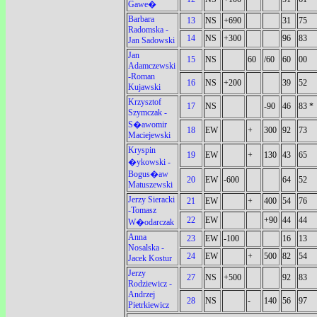
Gawe�
Barbara
13
NS
+690
31
75
Radomska -
14
NS
+300
96
83
Jan Sadowski
Jan
15
NS
60
/60
60
00
Adamczewski
-Roman
16
NS
+200
39
52
Kujawski
Krzysztof
17
NS
-90
46
83 *
Szymczak -
S�awomir
18
EW
+
300
92
73
Maciejewski
Kryspin
19
EW
+
130
43
65
�ykowski -
Bogus�aw
20
EW
-600
64
52
Matuszewski
Jerzy Sieracki
21
EW
+
400
54
76
-Tomasz
22
EW
+90
44
44
W�odarczak
Anna
23
EW
-100
16
13
Nosalska -
24
EW
+
500
82
54
Jacek Kostur
Jerzy
27
NS
+500
92
83
Rodziewicz -
Andrzej
28
NS
-
140
56
97
Pietrkiewicz