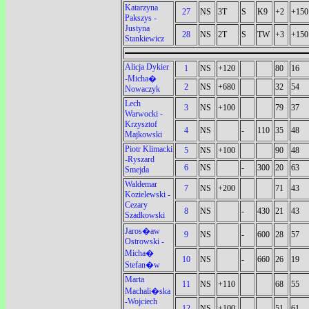
Katarzyna
27
NS
3T
S
K9
+2
+150
Pakszys -
Justyna
28
NS
2T
S
TW
+3
+150
Stankiewicz
Alicja Dykier
1
NS
+120
80
16
-Micha�
2
NS
+680
32
54
Nowaczyk
Lech
3
NS
+100
79
37
Warwocki -
Krzysztof
4
NS
-
110
35
48
Majkowski
Piotr Klimacki
5
NS
+100
90
48
-Ryszard
6
NS
-
300
20
63
Smejda
Waldemar
7
NS
+200
71
43
Kozielewski -
Cezary
8
NS
-
430
21
43
Szadkowski
Jaros�aw
9
NS
-
600
28
57
Ostrowski -
Micha�
10
NS
-
660
26
19
Stefan�w
Marta
11
NS
+110
68
55
Machali�ska
-Wojciech
12
NS
+100
51
61