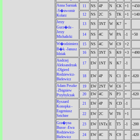
Anna Sarniak
11
NS
4P
N
CK
+1
+450
-S�awomir
12
NS
2C
S
TK
+1
+140
Kolarz
Jerzy
13
NS
3NT
W
K7
=
Gurz�da -
Jerzy
14
NS
4C
W
PA
-1
+50
Michalicki
W�odzimierz
15
NS
4C
W
C9
+2
B�k -Janusz
16
NS
3NT
S
K9
+3
+490
Idziak
Andrzej
17
EW
1NT
N
K7
-1
Aleksandrzak
-Olgierd
Rodziewicz-
18
EW
4P
N
C1
0 =
-620
Bielewicz
Adam Peszke
19
EW
2NT
W
C6
=
-Zbigniew
20
EW
4C
N
P3
=
-620
Przybylczak
Ryszard
21
EW
4P
N
CD
-1
Konopka -
Eugeniusz
22
EW
2C
W
T6
+1
Seichter
Gra�yna
23
EW
1NTx
E
T5
-1
-200
Busse -Ewa
Rodziewicz-
24
EW
4C
N
C9
=
-420
Bielewicz