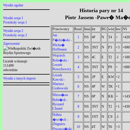
Wyniki ogolne
Historia pary nr 14
Piotr Jassem -Pawe� Ma�e
Wyniki sesja 1
Protokoly sesja 1
Przeciwnicy
Rozd.
linia
ktr
RG
wist
lew
NS
Wyniki sesja 2
Jan
Protokoly sesja 2
1
NS
4P
N
T4
=
+420
P�dzi�ski -
Zaproszenie
Micha�
2
NS
3NT
N
P3
+3
+690
Hoffmann
Wojciech
3
NS
4C
E
T2
-1
+100
Robi�ski -
Licznik wskazuje:
Leszek
111499
4
NS
3NT
N
P9
=
+600
Rosochowicz
odwiedzin
Leszek
5
NS
2P
E
KW
+2
Wyniki z innych imprez
Kawski -
Mariusz
6
NS
4P
W
TK
+1
Grabowski
Miros�aw
7
NS
6P
N
KK
=
+143
Bubi�ek -
Ryszard
8
NS
3NT
N
T2
+1
+430
Chmiel
Halina
9
NS
1NT
N
C9
-1
�wi�ch -
Zbigniew
10
NS
4T
W
T6
+3
Piwowo�ski