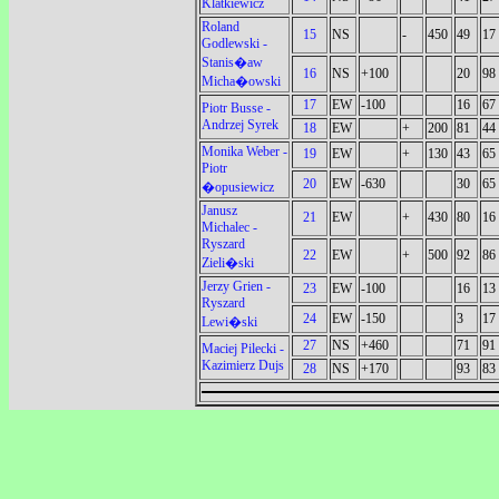
Klatkiewicz
Roland
15
NS
-
450
49
17
Godlewski -
Stanis�aw
16
NS
+100
20
98
Micha�owski
17
EW
-100
16
67
Piotr Busse -
Andrzej Syrek
18
EW
+
200
81
44
Monika Weber -
19
EW
+
130
43
65
Piotr
20
EW
-630
30
65
�opusiewicz
Janusz
21
EW
+
430
80
16
Michalec -
Ryszard
22
EW
+
500
92
86
Zieli�ski
Jerzy Grien -
23
EW
-100
16
13
Ryszard
24
EW
-150
3
17
Lewi�ski
27
NS
+460
71
91
Maciej Pilecki -
Kazimierz Dujs
28
NS
+170
93
83