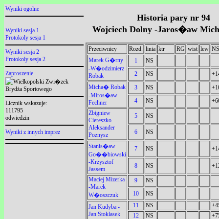
Wyniki ogolne
Historia pary nr 94
Wojciech Dolny -Jaros�aw Mic
Wyniki sesja 1
Protokoly sesja 1
Przeciwnicy
Rozd.
linia
ktr
RG
wist
lew
N
Wyniki sesja 2
Protokoly sesja 2
Marek G�rny
1
NS
-W�odzimierz
Zaproszenie
2
NS
+1
Robak
Micha� Robak
3
NS
+1
-Miros�aw
4
NS
+6
Fechner
Licznik wskazuje:
111795
Zbigniew
5
NS
odwiedzin
Ciereszko -
Aleksander
6
NS
Wyniki z innych imprez
Poznysz
Stanis�aw
7
NS
+1
Go��biowski
-Krzysztof
8
NS
+1
Jassem
Maciej Mizerka
9
NS
-Marek
10
NS
W�oszczuk
11
NS
+4
Jan Kudyba -
Jan Stoklasek
12
NS
+7