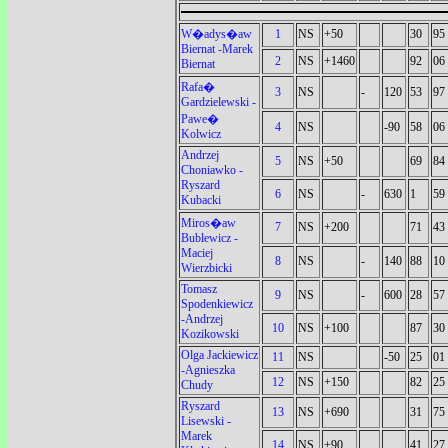
W�adys�aw
1
NS
+50
30
95
Biernat -Marek
2
NS
+1460
92
06
Biernat
Rafa�
3
NS
-
120
53
97
Gardzielewski -
Pawe�
4
NS
-90
58
06
Kolwicz
Andrzej
5
NS
+50
69
84
Choniawko -
Ryszard
6
NS
-
630
1
59
Kubacki
Miros�aw
7
NS
+200
71
43
Bublewicz -
Maciej
8
NS
-
140
88
10
Wierzbicki
Tomasz
9
NS
-
600
28
57
Spodenkiewicz
-Andrzej
10
NS
+100
87
30
Kozikowski
Olga Jackiewicz
11
NS
-50
25
01
-Agnieszka
12
NS
+150
82
25
Chudy
Ryszard
13
NS
+690
31
75
Lisewski -
Marek
14
NS
+90
41
27