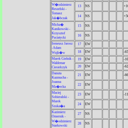
W�odzimierz
13
NS
+1
Reszelski -
Tomasz
14
NS
+5
Jak�bczak
Micha�
15
NS
Kanikowski -
Krzysztof
16
NS
Puciatycki
Ireneusz Jarosz
17
EW
-Adam
18
EW
-6
Wujk�w
Marek Gielnik -
19
EW
-1
Waldemar
20
EW
-6
Ciesielczyk
Danuta
21
EW
-6
Kazmucha -
Joanna
22
EW
Ma�ecka
Maciej
23
EW
-1
Sobieralski -
Marek
24
EW
Szuka�a
Kazimierz
27
NS
Omernik -
W�odzimierz
28
NS
Starkowski