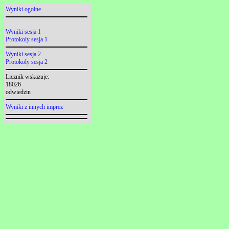
Wyniki ogolne
Wyniki sesja 1
Protokoly sesja 1
Wyniki sesja 2
Protokoly sesja 2
Licznik wskazuje:
18026
odwiedzin
Wyniki z innych imprez