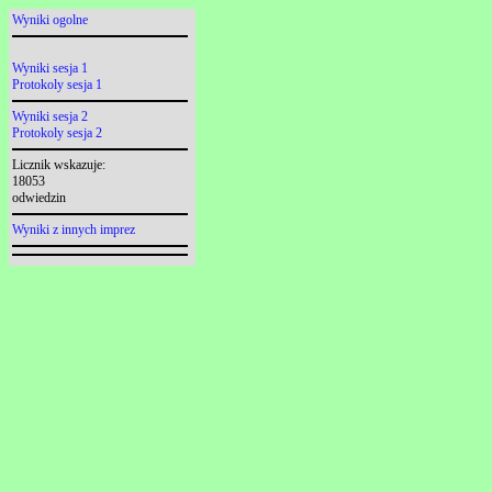
Wyniki ogolne
Wyniki sesja 1
Protokoly sesja 1
Wyniki sesja 2
Protokoly sesja 2
Licznik wskazuje:
18053
odwiedzin
Wyniki z innych imprez