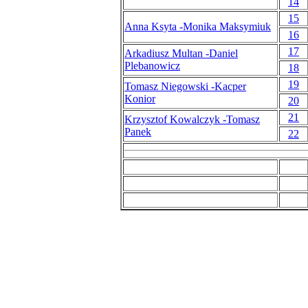
14
15
Anna Ksyta -Monika Maksymiuk
16
17
Arkadiusz Multan -Daniel
Plebanowicz
18
19
Tomasz Niegowski -Kacper
Konior
20
21
Krzysztof Kowalczyk -Tomasz
Panek
22