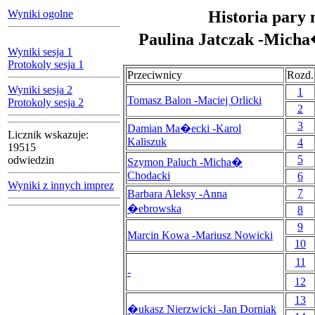
Wyniki ogolne
Historia pary 
Paulina Jatczak -Micha
Wyniki sesja 1
Protokoly sesja 1
Przeciwnicy
Rozd.
Wyniki sesja 2
1
Tomasz Balon -Maciej Orlicki
Protokoly sesja 2
2
3
Damian Ma�ecki -Karol
Licznik wskazuje:
Kaliszuk
4
19515
5
odwiedzin
Szymon Paluch -Micha�
Chodacki
6
Wyniki z innych imprez
7
Barbara Aleksy -Anna
�ebrowska
8
9
Marcin Kowa -Mariusz Nowicki
10
11
-
12
13
�ukasz Nierzwicki -Jan Dorniak