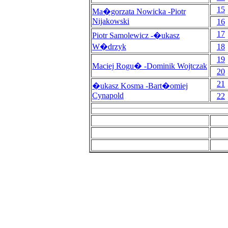
15
Ma�gorzata Nowicka -Piotr
Nijakowski
16
17
Piotr Samolewicz -�ukasz
W�drzyk
18
19
Maciej Rogu� -Dominik Wojtczak
20
21
�ukasz Kosma -Bart�omiej
Cynapold
22