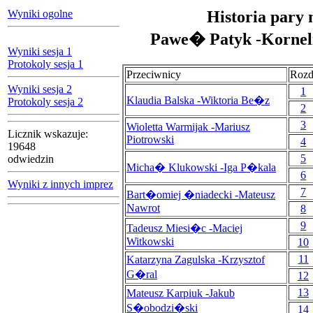
Wyniki ogolne
Historia pary 
Pawe� Patyk -Korneli
Wyniki sesja 1
Protokoly sesja 1
Przeciwnicy
Rozd
Wyniki sesja 2
1
Klaudia Balska -Wiktoria Be�z
Protokoly sesja 2
2
3
Wioletta Warmijak -Mariusz
Licznik wskazuje:
Piotrowski
4
19648
5
odwiedzin
Micha� Klukowski -Iga P�kala
6
Wyniki z innych imprez
7
Bart�omiej �niadecki -Mateusz
Nawrot
8
9
Tadeusz Miesi�c -Maciej
Witkowski
10
11
Katarzyna Zagulska -Krzysztof
G�ral
12
13
Mateusz Karpiuk -Jakub
S�obodzi�ski
14