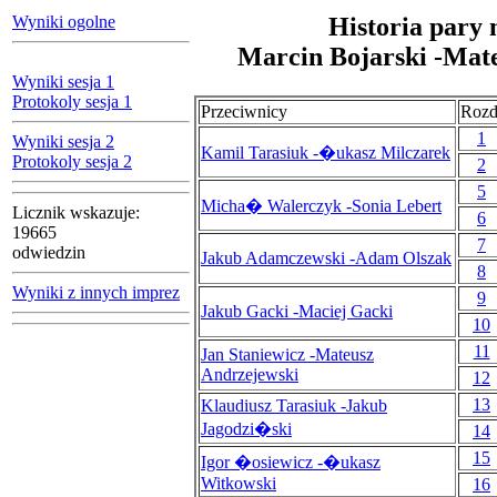
Wyniki ogolne
Historia pary 
Marcin Bojarski -Mat
Wyniki sesja 1
Protokoly sesja 1
Przeciwnicy
Rozd
1
Wyniki sesja 2
Kamil Tarasiuk -�ukasz Milczarek
Protokoly sesja 2
2
5
Micha� Walerczyk -Sonia Lebert
Licznik wskazuje:
6
19665
7
odwiedzin
Jakub Adamczewski -Adam Olszak
8
Wyniki z innych imprez
9
Jakub Gacki -Maciej Gacki
10
11
Jan Staniewicz -Mateusz
Andrzejewski
12
13
Klaudiusz Tarasiuk -Jakub
Jagodzi�ski
14
15
Igor �osiewicz -�ukasz
Witkowski
16