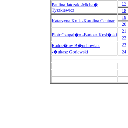
17
Paulina Jatczak -Micha�
Tyszkiewicz
18
19
Katarzyna Kruk -Karolina Centnar
20
21
Piotr Czupaj�o -Bartosz Kosi�ski
22
23
Rados�aw B�ochowiak
-�ukasz Gorlewski
24