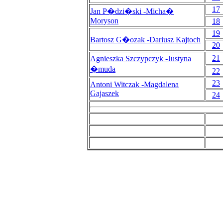
17
Jan P�dzi�ski -Micha�
Moryson
18
19
Bartosz G�ozak -Dariusz Kajtoch
20
21
Agnieszka Szczypczyk -Justyna
�muda
22
23
Antoni Witczak -Magdalena
Gajaszek
24