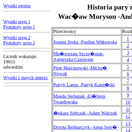
Wyniki ogolne
Historia pary 
Wac�aw Moryson -Andr
Wyniki sesja 1
Protokoly sesja 1
Przeciwnicy
Rozd
Wyniki sesja 2
1
Joanna Sroka -Paulina Witkowska
Protokoly sesja 2
2
3
Ma�gorzata Szcze�niak-
Licznik wskazuje:
Agnieszka Czarnojan
4
19653
5
odwiedzin
Piotr Marcinowski -Micha�
Nowak
6
Wyniki z innych imprez
7
Patryk Langa -Patryk Kami�ski
8
9
Magda Stefaniak -El�bieta
Twardowska
10
11
�ukasz Sobczak -Adam Walczak
12
13
Dorota Bednarczyk -Anna Sere�
14