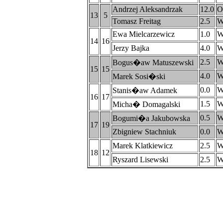
Andrzej Aleksandrzak
12.0
O
13
5
Tomasz Freitag
2.5
W
Ewa Mielcarzewicz
1.0
W
14
16
Jerzy Bajka
4.0
W
2.5
W
Bogus�aw Matuszewski
15
15
4.0
W
Marek Sosi�ski
0.0
W
Stanis�aw Adamek
16
17
1.5
W
Micha� Domagalski
0.5
W
Bogumi�a Jakubowska
17
19
Zbigniew Stachniuk
0.0
W
Marek Klatkiewicz
2.5
W
18
12
Ryszard Lisewski
2.5
W