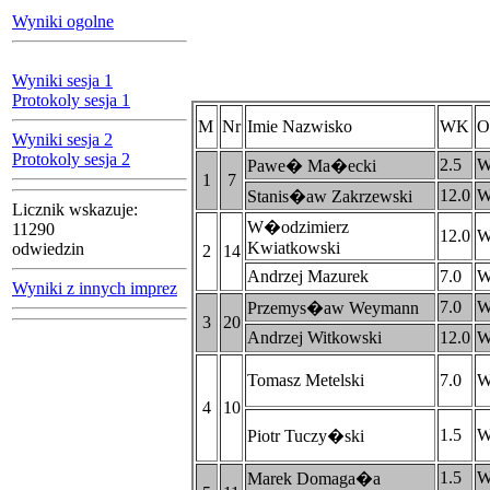
Wyniki ogolne
Wyniki sesja 1
Protokoly sesja 1
M
Nr
Imie Nazwisko
WK
O
Wyniki sesja 2
Protokoly sesja 2
2.5
W
Pawe� Ma�ecki
1
7
12.0
W
Stanis�aw Zakrzewski
Licznik wskazuje:
W�odzimierz
11290
12.0
W
Kwiatkowski
odwiedzin
2
14
Andrzej Mazurek
7.0
W
Wyniki z innych imprez
7.0
W
Przemys�aw Weymann
3
20
Andrzej Witkowski
12.0
W
Tomasz Metelski
7.0
W
4
10
1.5
W
Piotr Tuczy�ski
1.5
W
Marek Domaga�a