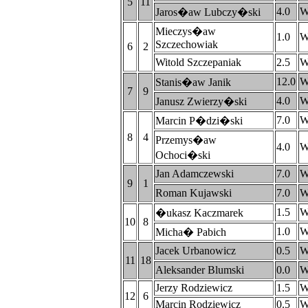
5
11
4.0
W
Jaros�aw Lubczy�ski
Mieczys�aw
1.0
W
Szczechowiak
6
2
Witold Szczepaniak
2.5
W
12.0
W
Stanis�aw Janik
7
9
4.0
W
Janusz Zwierzy�ski
7.0
W
Marcin P�dzi�ski
8
4
Przemys�aw
4.0
W
Ochoci�ski
Jan Adamczewski
7.0
W
9
1
Roman Kujawski
7.0
W
1.5
W
�ukasz Kaczmarek
10
8
1.0
W
Micha� Pabich
Jacek Urbanowicz
0.5
W
11
18
Aleksander Blumski
0.0
W
Jerzy Rodziewicz
1.5
W
12
6
Marcin Rodziewicz
0.5
W