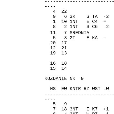
------------------------
----
4 22 -110 
9 6 3K S TA -2 -
1 10 1NT E C4 = 
8 2 1NT S C6 -2 
11 7 SREDNIA �re
5 3 2T E KA = -
20 17 80 8
12 21 -100 
19 13 150 
16 18 80 8
15 14 -90 
ROZDANIE NR 9
ZAPI
NS EW KNTR RZ WST 
------------------------
----
5 9 100 4
7 18 3NT E K7 +1 