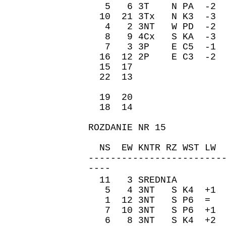
5 6 3T N PA -2 -
10 21 3Tx N K3 -3
4 2 3NT W PD -2 
8 9 4Cx S KA -3 
7 3 3P E C5 -1 
16 12 2P E C3 -2
15 17 -150 
22 13 100 
19 20 -110 
18 14 50 6
ROZDANIE NR 15
ZAPI
NS EW KNTR RZ WST 
------------------------
----
11 3 SREDNIA �re
5 4 3NT S K4 +1 
1 12 3NT S P6 = 
7 10 3NT S P6 +1
6 8 3NT S K4 +2 