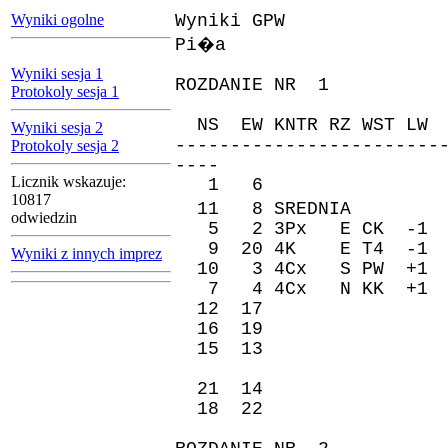
Wyniki ogolne
Wyniki GPW
Pi�a
Wyniki sesja 1
ROZDANIE NR 1
Protokoly sesja 1
ZAPI
NS EW KNTR RZ WST 
Wyniki sesja 2
------------------------
Protokoly sesja 2
----
Licznik wskazuje:
1 6 150 5
10817
11 8 SREDNIA �re
odwiedzin
5 2 3Px E CK -1 
9 20 4K E T4 -1
Wyniki z innych imprez
10 3 4Cx S PW +1
7 4 4Cx N KK +1
12 17 100 
16 19 150 
15 13 50 
21 14 590 
18 22 650 