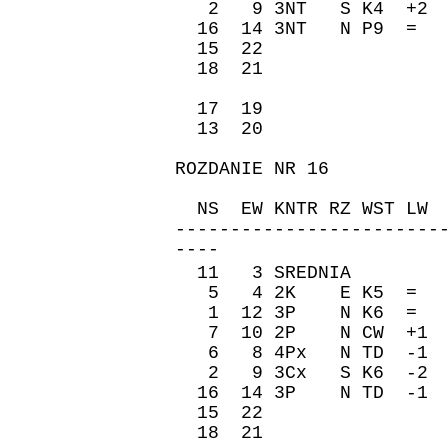
2 9 3NT S K4 +2 
16 14 3NT N P9 =
15 22 600 
18 21 630 
17 19 600 
13 20 660 
ROZDANIE NR 16
ZAPI
NS EW KNTR RZ WST 
------------------------
----
11 3 SREDNIA �re
5 4 2K E K5 = -
1 12 3P N K6 = 
7 10 2P N CW +1 
6 8 4Px N TD -1 
2 9 3Cx S K6 -2 
16 14 3P N TD -1
15 22 -110 
18 21 100 