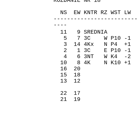
ROZDANIE NR 18
ZAPI
NS EW KNTR RZ WST 
------------------------
----
11 9 SREDNIA �re
5 7 3C W P10 -1
3 14 4Kx N P4 +1
2 1 3C E P10 -1
4 6 3NT W K4 -2 
10 8 4K N K10 +1
16 20 870 
15 18 50 1
13 12 50 1
22 17 150 
21 19 140 