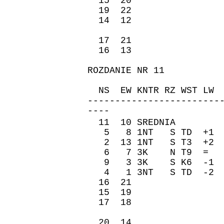
15 20 -90 
19 22 -200 
14 12 -100 
17 21 -200 
16 13 -90 
ROZDANIE NR 11
ZAPI
NS EW KNTR RZ WST 
------------------------
----
11 10 SREDNIA �re
5 8 1NT S TD +1 
2 13 1NT S T3 +2
6 7 3K N T9 = 1
9 3 3K S K6 -1 
4 1 3NT S TD -2 
16 21 -50 
15 19 -110 
17 18 90 6
20 14 -130 