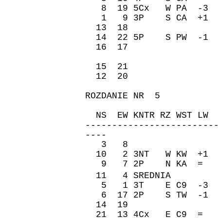
8 19 5Cx W PA -3
1 9 3P S CA +1 
13 18 620 
14 22 5P S PW -1
16 17 -100
15 21 170 
12 20 620 
ROZDANIE NR 5
ZAPI
NS EW KNTR RZ WST 
------------------------
----
3 8 50 77
10 2 3NT W KW +1 
9 7 2P N KA = 1
11 4 SREDNIA �re
5 1 3T E C9 -3 
6 17 2P S TW -1 
14 19 -170 
21 13 4Cx E C9 = 