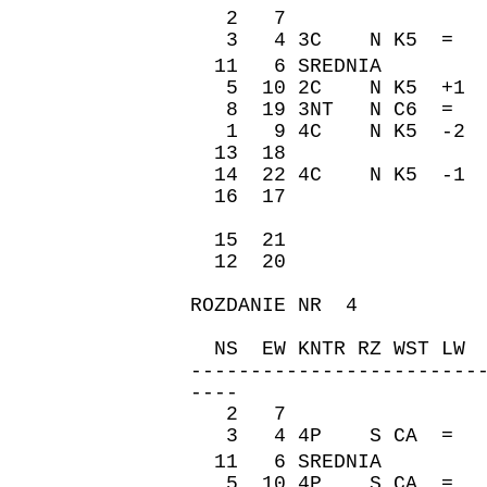
2 7 -50 2
3 4 3C N K5 = 1
11 6 SREDNIA �re
5 10 2C N K5 +1 
8 19 3NT N C6 = 
1 9 4C N K5 -2 -
13 18 170 
14 22 4C N K5 -1
16 17 -50 
15 21 140 
12 20 140 
ROZDANIE NR 4
ZAPI
NS EW KNTR RZ WST 
------------------------
----
2 7 620 6
3 4 4P S CA = 6
11 6 SREDNIA �re
5 10 4P S CA = 