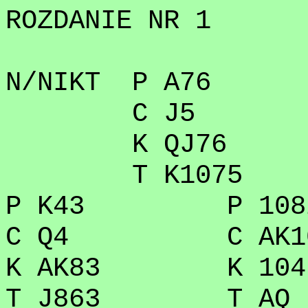
ROZDANIE NR 1
N/NIKT P A76
C J5
K QJ76
T K1075
P K43 P 108
C Q4 C AK10
K AK83 K 104
T J863 T AQ