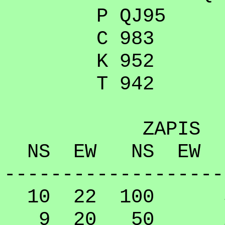
P QJ95
C 983
K 952
T 942
ZAPIS
NS EW NS EW
-------------------
10 22 100 55
9 20 50 22.