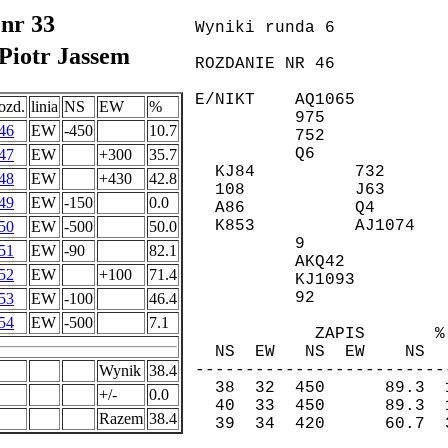
 nr 33
Piotr Jassem
ozd.
linia
NS
EW
%
46
EW
-450
10.7
47
EW
+300
35.7
48
EW
+430
42.8
49
EW
-150
0.0
50
EW
-500
50.0
51
EW
-90
82.1
52
EW
+100
71.4
53
EW
-100
46.4
54
EW
-500
7.1
Wynik
38.4
+/-
0.0
Razem
38.4