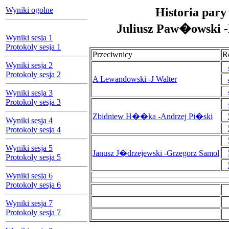
Wyniki ogolne
Historia pary
Juliusz Paw�owski -
Wyniki sesja 1
Protokoly sesja 1
Przeciwnicy
R
Wyniki sesja 2
Protokoly sesja 2
A Lewandowski -J Walter
Wyniki sesja 3
Protokoly sesja 3
Zbidniew H��ka -Andrzej Pi�ski
Wyniki sesja 4
Protokoly sesja 4
Wyniki sesja 5
Janusz J�drzejewski -Grzegorz Samol
Protokoly sesja 5
Wyniki sesja 6
Protokoly sesja 6
Wyniki sesja 7
Protokoly sesja 7