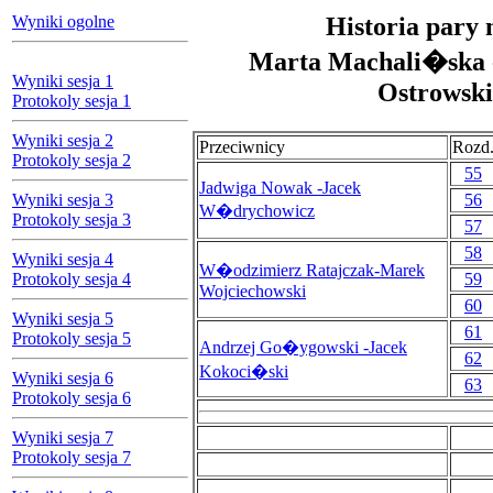
Wyniki ogolne
Historia pary 
Marta Machali�ska
Wyniki sesja 1
Ostrowski
Protokoly sesja 1
Wyniki sesja 2
Przeciwnicy
Rozd
Protokoly sesja 2
55
Jadwiga Nowak -Jacek
Wyniki sesja 3
56
W�drychowicz
Protokoly sesja 3
57
58
Wyniki sesja 4
W�odzimierz Ratajczak-Marek
Protokoly sesja 4
59
Wojciechowski
60
Wyniki sesja 5
61
Protokoly sesja 5
Andrzej Go�ygowski -Jacek
62
Kokoci�ski
Wyniki sesja 6
63
Protokoly sesja 6
Wyniki sesja 7
Protokoly sesja 7