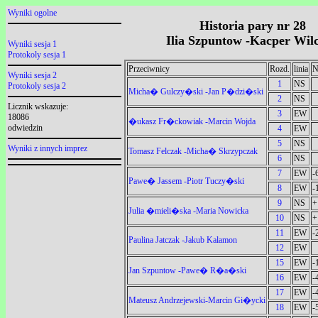
Wyniki ogolne
Historia pary nr 28
Ilia Szpuntow -Kacper Wil
Wyniki sesja 1
Protokoly sesja 1
Przeciwnicy
Rozd.
linia
N
Wyniki sesja 2
1
NS
Protokoly sesja 2
Micha� Gulczy�ski -Jan P�dzi�ski
2
NS
Licznik wskazuje:
3
EW
18086
�ukasz Fr�ckowiak -Marcin Wojda
odwiedzin
4
EW
5
NS
Wyniki z innych imprez
Tomasz Felczak -Micha� Skrzypczak
6
NS
7
EW
-
Pawe� Jassem -Piotr Tuczy�ski
8
EW
-
9
NS
+
Julia �mieli�ska -Maria Nowicka
10
NS
+
11
EW
-
Paulina Jatczak -Jakub Kalamon
12
EW
15
EW
-
Jan Szpuntow -Pawe� R�a�ski
16
EW
-
17
EW
-
Mateusz Andrzejewski-Marcin Gi�ycki
18
EW
-