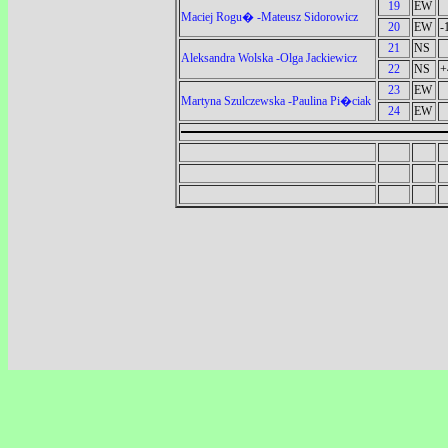
19
EW
Maciej Rogu� -Mateusz Sidorowicz
20
EW
-
21
NS
Aleksandra Wolska -Olga Jackiewicz
22
NS
+
23
EW
Martyna Szulczewska -Paulina Pi�ciak
24
EW