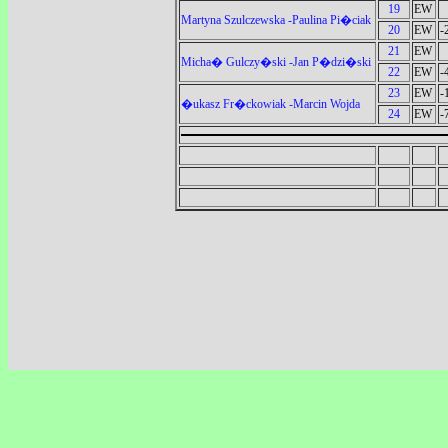
19
EW
Martyna Szulczewska -Paulina Pi�ciak
20
EW
-
21
EW
Micha� Gulczy�ski -Jan P�dzi�ski
22
EW
-
23
EW
-
�ukasz Fr�ckowiak -Marcin Wojda
24
EW
-