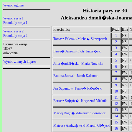
Wyniki ogolne
Historia pary nr 30
Aleksandra Smoli�ska-Joann
Wyniki sesja 1
Protokoly sesja 1
Przeciwnicy
Rozd.
linia
N
Wyniki sesja 2
1
NS
Protokoly sesja 2
Tomasz Felczak -Micha� Skrzypczak
2
NS
Licznik wskazuje:
3
EW
18087
Pawe� Jassem -Piotr Tuczy�ski
odwiedzin
4
EW
5
NS
+
Wyniki z innych imprez
Julia �mieli�ska -Maria Nowicka
6
NS
7
EW
-
Paulina Jatczak -Jakub Kalamon
8
EW
-
9
NS
+
Jan Szpuntow -Pawe� R�a�ski
10
NS
11
EW
-
Bartosz St�pie� -Krzysztof Mielnik
12
EW
-
13
NS
Maciej Rogu� -Mateusz Sidorowicz
14
NS
+
15
EW
-
Mateusz Andrzejewski-Marcin Gi�ycki
16
EW
-