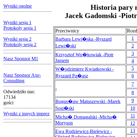
Wyniki ogolne
Historia pary 
Jacek Gadomski -Piotr
Wyniki sesja 1
Protokoly sesja 1
Przeciwnicy
Rozd
1
Wyniki sesja 2
Barbara Lewi�ska -Ryszard
Protokoly sesja 2
Lewi�ski
2
3
Krzysztof Wo�kowiak -Piotr
Nasz Sponsor M1
Jassem
4
5
W�odzimierz Kwiatkowski -
Nasz Sponsor Axe-
Ryszard Pa�asz
6
Consulting
7
-
Odwiedziło nas:
8
17134
9
Bogus�aw Matuszewski -Marek
gości
Sosi�ski
10
Wyniki z innych imprez
11
Micha� Domagalski -Micha�
Moryson
12
13
Ewa Rodziewicz-Bielewicz -
Olgierd Rodziewicz-Bielewicz