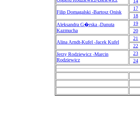
14
17
Filip Domagalski -Bartosz Onisk
18
19
Aleksandra G�rska -Danuta
Kazmucha
20
21
Alina Arndt-Kufel -Jacek Kufel
22
23
Jerzy Rodziewicz -Marcin
Rodziewicz
24